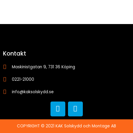
Kontakt
Maskinistgatan 9, 731 36 Köping
0221-21000
info@kaksolskydd.se
F
I
a
n
c
s
e
t
COPYRIGHT © 2021 KAK Solskydd och Montage AB