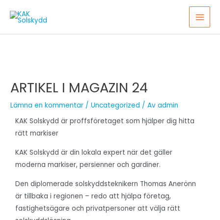
Hoppa
MAI
till
MEN
innehåll
Inläggsnavigering
ARTIKEL I MAGAZIN 24
Lämna en kommentar
/
Uncategorized
/ Av
admin
KAK Solskydd är proffsföretaget som hjälper dig hitta
rätt markiser
KAK Solskydd
är din lokala expert när det gäller
moderna markiser, persienner och gardiner.
Den diplomerade solskyddsteknikern Thomas Anerönn
är tillbaka i regionen – redo att hjälpa företag,
fastighetsägare och privatpersoner att välja rätt